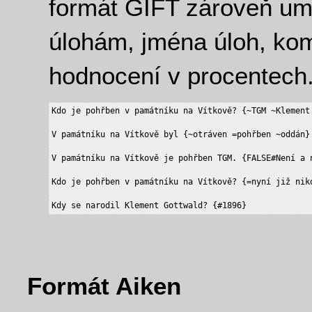
formát GIFT zároveň u
úlohám, jména úloh, kom
hodnocení v procentech. 
Kdo je pohřben v památníku na Vítkově? {~TGM ~Klement 
V památníku na Vítkově byl {~otráven =pohřben ~oddán} 
V památníku na Vítkově je pohřben TGM. {FALSE#Není a n
Kdo je pohřben v památníku na Vítkově? {=nyní již nikd
Formát Aiken