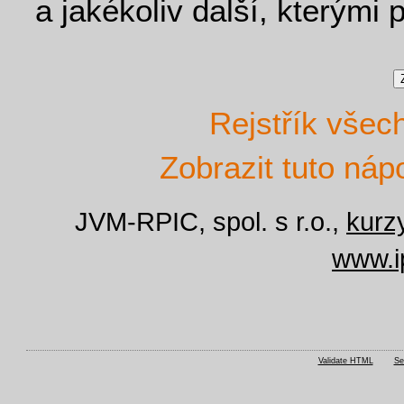
a jakékoliv další, kterými 
Rejstřík vše
Zobrazit tuto náp
JVM-RPIC, spol. s r.o.,
kurz
www.i
Validate HTML
Se