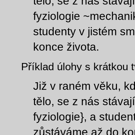
tělo, se z nás stávaj
fyziologie ~mechanik
studenty v jistém s
konce života.
Příklad úlohy s krátkou
Již v raném věku, 
tělo, se z nás stávaj
fyziologie}, a studen
zůstáváme až do kon