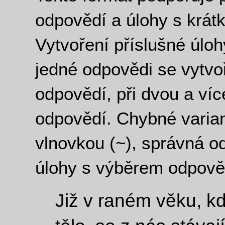
odpovědí a úlohy s krát
Vytvoření příslušné úloh
jedné odpovědi se vytvo
odpovědí, při dvou a ví
odpovědí. Chybné varian
vlnovkou (~), správná o
úlohy s výběrem odpově
Již v raném věku, 