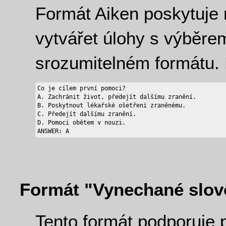
Formát Aiken poskytuje 
vytvářet úlohy s výběre
srozumitelném formátu. 
Co je cílem první pomoci?

A. Zachránit život, předejít dalšímu zranění.

B. Poskytnout lékařské ošetření zraněnému.

C. Předejít dalšímu zranění.

D. Pomoci obětem v nouzi.

Formát "Vynechané slov
Tento formát podporuje